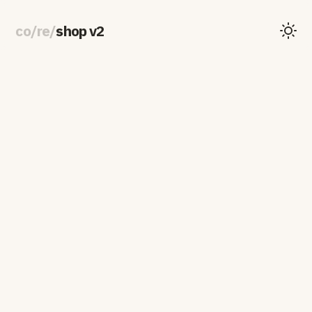
co
/
re
/
shop v2