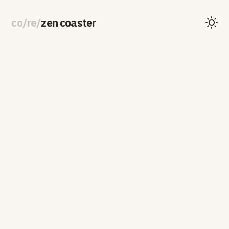
co
/
re
/
zen coaster